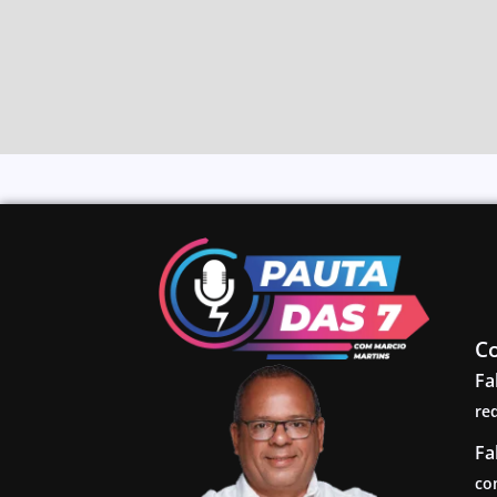
C
Fa
re
Fa
co