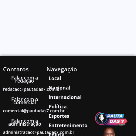
Contatos
Navegação
Falar com a
Local
redação
Nacional
redacao@pautadas7.com.br
Internacional
Falar com o
comercial
Política
comercial@pautadas7.com.br
Esportes
Falar com a
administração
Entretenimento
administracao@pautadas7.com.br
Polícia