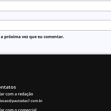
 a próxima vez que eu comentar.
ontatos
lar com a redação
dacao@pautadas7.com.br
lar com o comercial