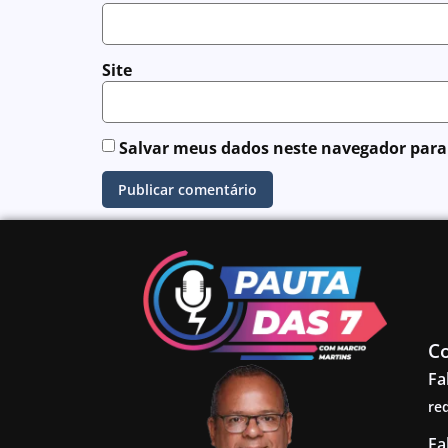
Site
Salvar meus dados neste navegador para
C
Fa
re
Fa