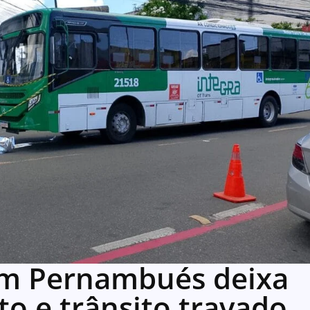
em Pernambués deixa
to e trânsito travado