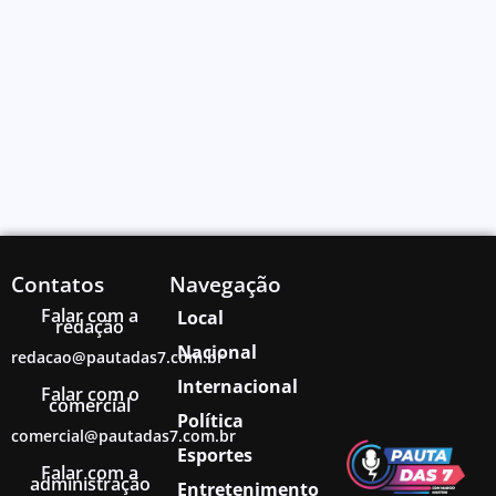
Contatos
Navegação
Falar com a
Local
redação
Nacional
redacao@pautadas7.com.br
Internacional
Falar com o
comercial
Política
comercial@pautadas7.com.br
Esportes
Falar com a
administração
Entretenimento