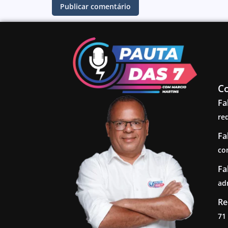
C
Fa
re
Fa
co
Fa
ad
Re
71