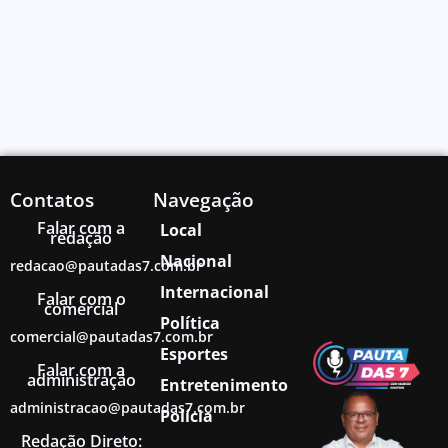
Contatos
Navegação
Falar com a
Local
redação
Nacional
redacao@pautadas7.com.br
Internacional
Falar com o
comercial
Política
comercial@pautadas7.com.br
Esportes
Falar com a
administração
Entretenimento
administracao@pautadas7.com.br
Polícia
Redação Direto: