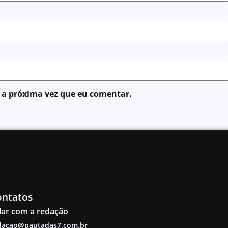
 a próxima vez que eu comentar.
ontatos
lar com a redação
dacao@pautadas7.com.br