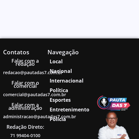
Contatos
Navegação
Falar com a
Local
redação
Nacional
redacao@pautadas7.com.br
Internacional
Falar com o
comercial
Política
comercial@pautadas7.com.br
Esportes
Falar com a
administração
Entretenimento
administracao@pautadas7.com.br
Polícia
Redação Direto:
71 99404-0100