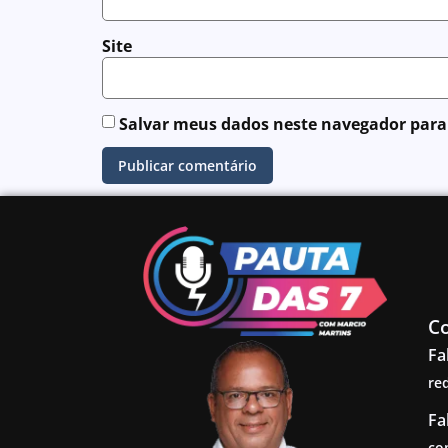
Site
Salvar meus dados neste navegador para
C
Fa
re
Fa
co