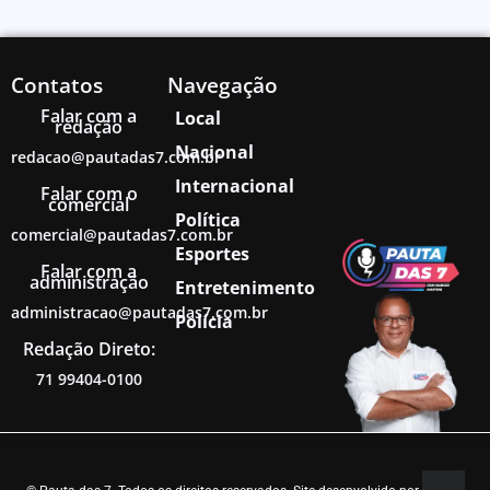
Contatos
Navegação
Falar com a
Local
redação
Nacional
redacao@pautadas7.com.br
Internacional
Falar com o
comercial
Política
comercial@pautadas7.com.br
Esportes
Falar com a
administração
Entretenimento
administracao@pautadas7.com.br
Polícia
Redação Direto:
71 99404-0100