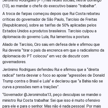
Jerônimo Rodrigues (PT) nas redes sociais, neste domingo
(13), ao mandar o chefe do executivo baiano “trabalhar”.
A troca de farpas começou depois que Rui Costa rebateu
críticas do governador de São Paulo, Tarcísio de Freitas
(Republicanos), sobre as tarifas de 50% aplicadas pelos
Estados Unidos a produtos brasileiros. Tarcísio culpou a
diplomacia do governo Lula; Rui lamentou a postura.
Aliado de Tarcísio, Ciro saiu em defesa dele e afirmou que
Rui deveria “tirar o país da encrenca em que o radicalismo da
diplomacia do PT colocou” em vez de discutir com
governadores.
Jerônimo Rodrigues defendeu Rui e afirmou que a “direita
radical” tenta desviar o foco ao apoiar “agressões de Donald
Trump contra o Brasil e Lula” e declarou que “a Bahia não se
curva a pressões nem a traições”.
“Governador @Jeronimoba13, peço desculpas se mandei o
ministro Rui Costa trabalhar. Sei que isso é muito ofensivo
para ele e para o senhor. Mas não é nada pessoal. Por mais