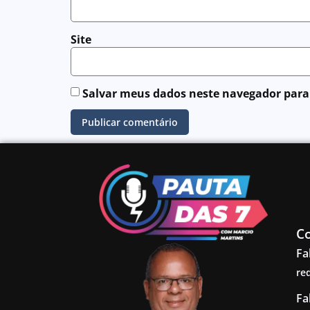
Site
Salvar meus dados neste navegador para
C
Fa
re
Fa