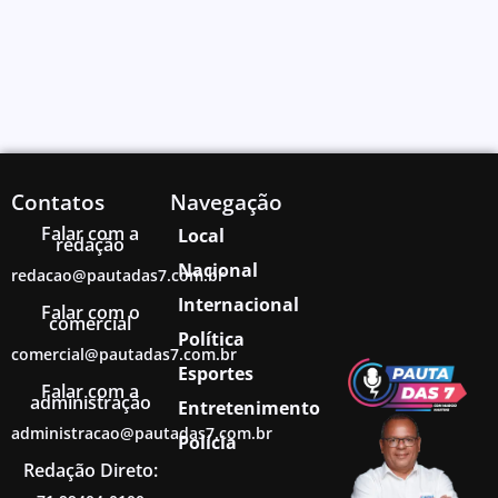
Contatos
Navegação
Falar com a
Local
redação
Nacional
redacao@pautadas7.com.br
Internacional
Falar com o
comercial
Política
comercial@pautadas7.com.br
Esportes
Falar com a
administração
Entretenimento
administracao@pautadas7.com.br
Polícia
Redação Direto: