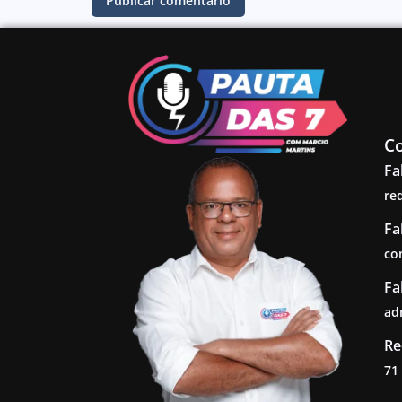
C
Fa
re
Fa
co
Fa
ad
Re
71