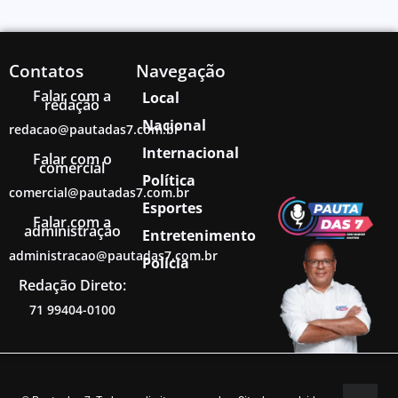
Contatos
Navegação
Falar com a
Local
redação
Nacional
redacao@pautadas7.com.br
Internacional
Falar com o
comercial
Política
comercial@pautadas7.com.br
Esportes
Falar com a
administração
Entretenimento
administracao@pautadas7.com.br
Polícia
Redação Direto:
71 99404-0100