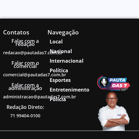
Contatos
Navegação
Falar com a
Local
redação
Nacional
redacao@pautadas7.com.br
Internacional
Falar com o
comercial
Política
comercial@pautadas7.com.br
Esportes
Falar com a
administração
Entretenimento
administracao@pautadas7.com.br
Polícia
Redação Direto:
71 99404-0100