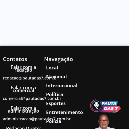
Contatos
Navegação
Falar com a
Local
redação
Nacional
redacao@pautadas7.com.br
Internacional
Falar com o
comercial
Política
comercial@pautadas7.com.br
Esportes
Falar com a
administração
Entretenimento
administracao@pautadas7.com.br
Polícia
Redação Direto: