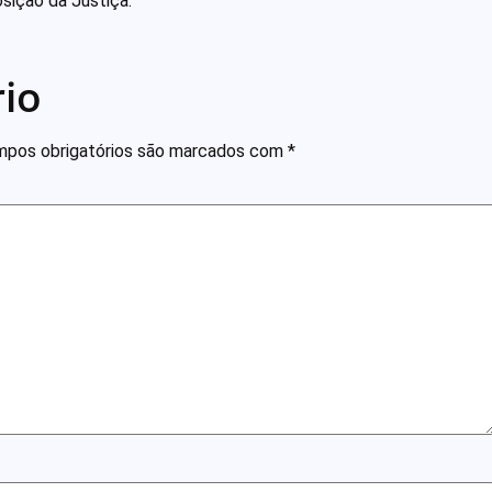
sição da Justiça.
io
pos obrigatórios são marcados com
*