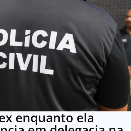
x enquanto ela
ência em delegacia na