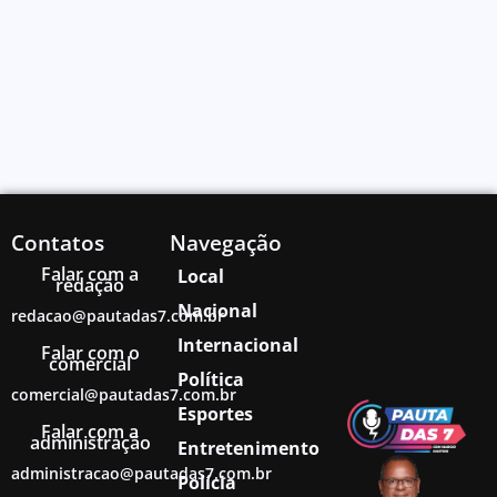
Contatos
Navegação
Falar com a
Local
redação
Nacional
redacao@pautadas7.com.br
Internacional
Falar com o
comercial
Política
comercial@pautadas7.com.br
Esportes
Falar com a
administração
Entretenimento
administracao@pautadas7.com.br
Polícia