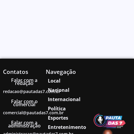
Contatos
Navegação
Falar com a
Local
redação
Nacional
redacao@pautadas7.com.br
Internacional
Falar com o
comercial
Política
comercial@pautadas7.com.br
Esportes
Falar com a
administração
Entretenimento
administracao@pautadas7.com.br