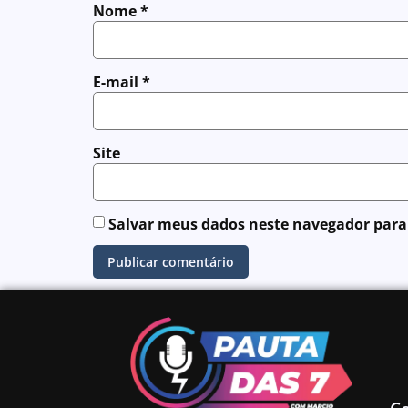
Nome
*
E-mail
*
Site
Salvar meus dados neste navegador para