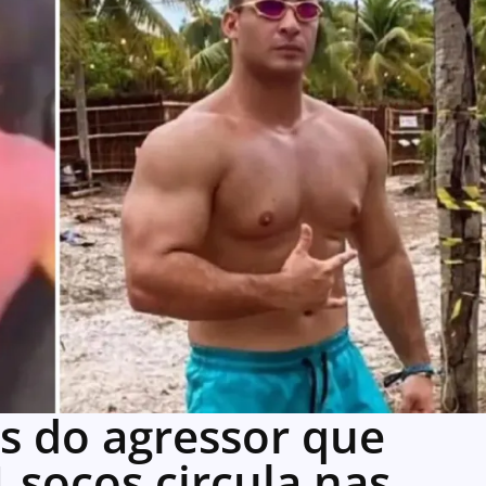
 do agressor que
 socos circula nas