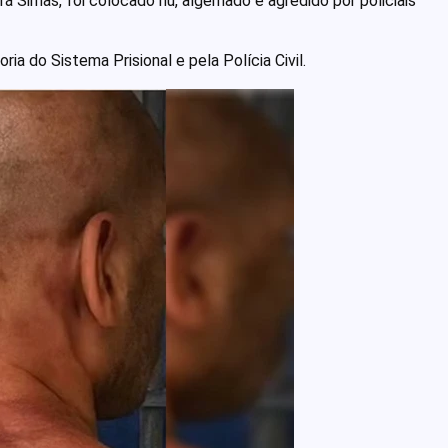
orá Simas, foi colocado nu, algemado e agredido por policiais
ia do Sistema Prisional e pela Polícia Civil.