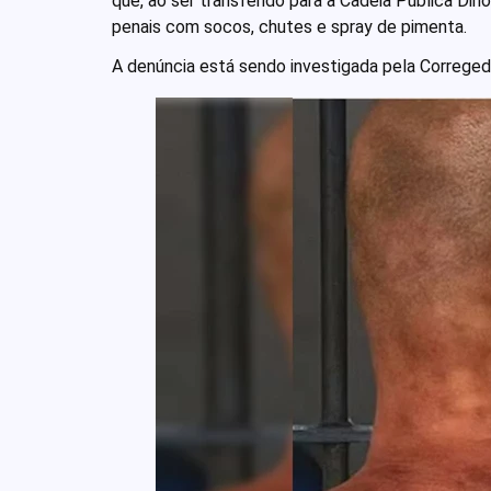
que, ao ser transferido para a Cadeia Pública Din
penais com socos, chutes e spray de pimenta.
A denúncia está sendo investigada pela Corregedor