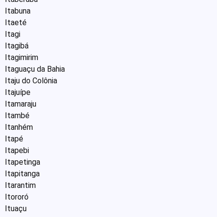
Itabuna
Itaeté
Itagi
Itagibá
Itagimirim
Itaguaçu da Bahia
Itaju do Colônia
Itajuípe
Itamaraju
Itambé
Itanhém
Itapé
Itapebi
Itapetinga
Itapitanga
Itarantim
Itororó
Ituaçu