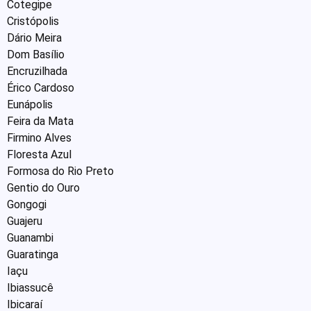
Cotegipe
Cristópolis
Dário Meira
Dom Basílio
Encruzilhada
Érico Cardoso
Eunápolis
Feira da Mata
Firmino Alves
Floresta Azul
Formosa do Rio Preto
Gentio do Ouro
Gongogi
Guajeru
Guanambi
Guaratinga
Iaçu
Ibiassucê
Ibicaraí