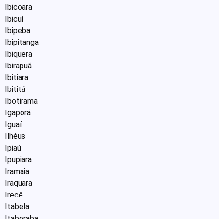
Ibicoara
Ibicuí
Ibipeba
Ibipitanga
Ibiquera
Ibirapuã
Ibitiara
Ibititá
Ibotirama
Igaporã
Iguaí
Ilhéus
Ipiaú
Ipupiara
Iramaia
Iraquara
Irecê
Itabela
Itaberaba