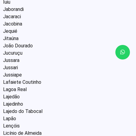
Iuiu
Jaborandi
Jacaraci
Jacobina
Jequié
Jitaúna
João Dourado
Jucuruçu
Jussara
Jussari
Jussiape
Lafaiete Coutinho
Lagoa Real
Lajedão
Lajedinho
Lajedo do Tabocal
Lapão
Lençóis
Licínio de Almeida