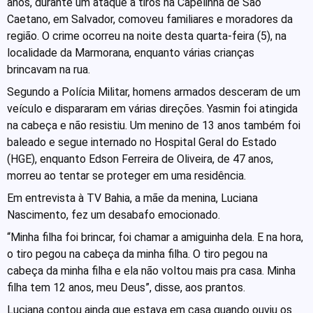
anos, durante um ataque a tiros na Capelinha de São
Caetano, em Salvador, comoveu familiares e moradores da
região. O crime ocorreu na noite desta quarta-feira (5), na
localidade da Marmorana, enquanto várias crianças
brincavam na rua.
Segundo a Polícia Militar, homens armados desceram de um
veículo e dispararam em várias direções. Yasmin foi atingida
na cabeça e não resistiu. Um menino de 13 anos também foi
baleado e segue internado no Hospital Geral do Estado
(HGE), enquanto Edson Ferreira de Oliveira, de 47 anos,
morreu ao tentar se proteger em uma residência.
Em entrevista à TV Bahia, a mãe da menina, Luciana
Nascimento, fez um desabafo emocionado.
“Minha filha foi brincar, foi chamar a amiguinha dela. E na hora,
o tiro pegou na cabeça da minha filha. O tiro pegou na
cabeça da minha filha e ela não voltou mais pra casa. Minha
filha tem 12 anos, meu Deus”, disse, aos prantos.
Luciana contou ainda que estava em casa quando ouviu os