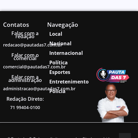
Contatos
Navegação
Falar com a
Local
redação
Nacional
redacao@pautadas7.com.br
Internacional
Falar com o
comercial
Política
comercial@pautadas7.com.br
Esportes
Falar com a
administração
Entretenimento
administracao@pautadas7.com.br
Polícia
Redação Direto:
71 99404-0100