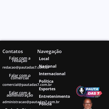
Contatos
Navegação
Falar com a
Local
redação
Nacional
redacao@pautadas7.com.br
Internacional
Falar com o
comercial
Política
comercial@pautadas7.com.br
Esportes
Falar com a
administração
Entretenimento
administracao@pautadas7.com.br
Polícia