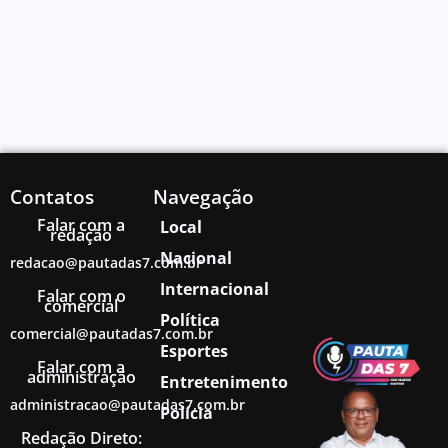
Contatos
Navegação
Falar com a
Local
redação
Nacional
redacao@pautadas7.com.br
Internacional
Falar com o
comercial
Política
comercial@pautadas7.com.br
Esportes
Falar com a
administração
Entretenimento
administracao@pautadas7.com.br
Polícia
Redação Direto: