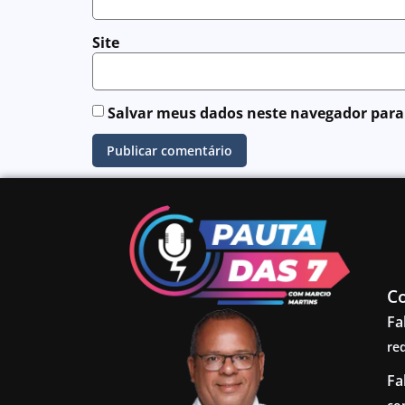
Site
Salvar meus dados neste navegador para
C
Fa
re
Fa