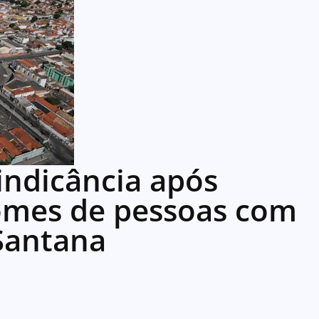
sindicância após
omes de pessoas com
Santana