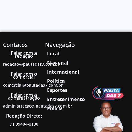
Contatos
Navegação
Falar com a
Local
redação
Nacional
redacao@pautadas7.com.br
Internacional
Falar com o
comercial
Política
comercial@pautadas7.com.br
Esportes
Falar com a
administração
Entretenimento
administracao@pautadas7.com.br
Polícia
Redação Direto:
71 99404-0100