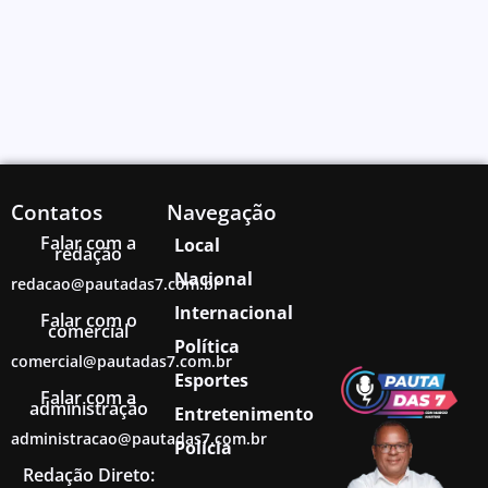
Contatos
Navegação
Falar com a
Local
redação
Nacional
redacao@pautadas7.com.br
Internacional
Falar com o
comercial
Política
comercial@pautadas7.com.br
Esportes
Falar com a
administração
Entretenimento
administracao@pautadas7.com.br
Polícia
Redação Direto: