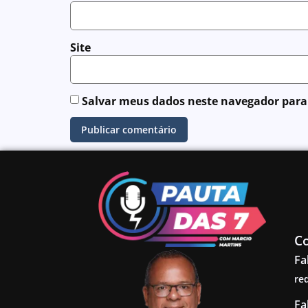
Site
Salvar meus dados neste navegador para
C
Fa
re
Fa