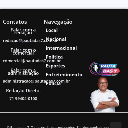
Contatos
Navegação
Falar com a
Local
redação
Nacional
redacao@pautadas7.com.br
Internacional
Falar com o
comercial
Política
comercial@pautadas7.com.br
Esportes
Falar com a
administração
Entretenimento
administracao@pautadas7.com.br
Polícia
Redação Direto:
71 99404-0100
© Pauta das 7. Todos os direitos reservados. Site desenvolvido por