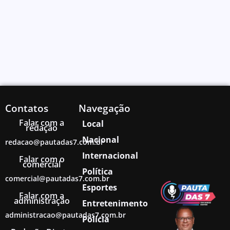
Contatos
Navegação
Falar com a
Local
redação
Nacional
redacao@pautadas7.com.br
Internacional
Falar com o
comercial
Política
comercial@pautadas7.com.br
Esportes
Falar com a
administração
Entretenimento
administracao@pautadas7.com.br
Polícia