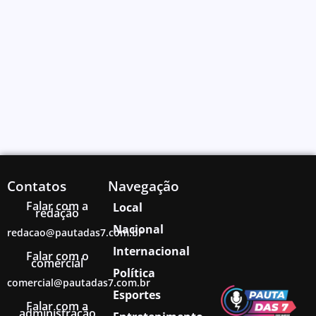
Contatos
Navegação
Falar com a
Local
redação
Nacional
redacao@pautadas7.com.br
Internacional
Falar com o
comercial
Política
comercial@pautadas7.com.br
Esportes
Falar com a
administração