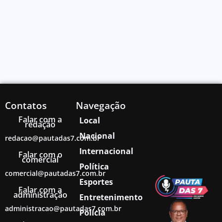
Contatos
Navegação
Falar com a
Local
redação
Nacional
redacao@pautadas7.com.br
Internacional
Falar com o
comercial
Política
comercial@pautadas7.com.br
Esportes
Falar com a
administração
Entretenimento
administracao@pautadas7.com.br
Polícia