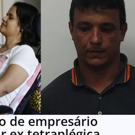
so de empresário
r ex tetraplégica