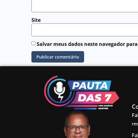
Site
Salvar meus dados neste navegador para
C
Fa
re
Fa