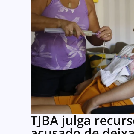
TJBA julga recur
acusado de deixa