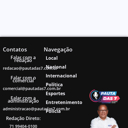
Contatos
Navegação
Falar com a
Local
redação
Nacional
redacao@pautadas7.com.br
Internacional
Falar com o
comercial
Política
comercial@pautadas7.com.br
Esportes
Falar com a
administração
Entretenimento
administracao@pautadas7.com.br
Polícia
Redação Direto:
71 99404-0100