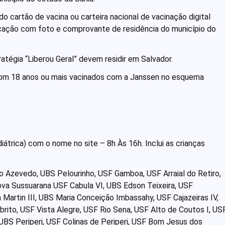
do cartão de vacina ou carteira nacional de vacinação digital
cação com foto e comprovante de residência do município do
atégia “Liberou Geral” devem residir em Salvador.
com 18 anos ou mais vacinados com a Janssen no esquema
átrica) com o nome no site – 8h Às 16h. Inclui as crianças
 Azevedo, UBS Pelourinho, USF Gamboa, USF Arraial do Retiro,
va Sussuarana USF Cabula VI, UBS Edson Teixeira, USF
n Martin III, UBS Maria Conceição Imbassahy, USF Cajazeiras IV,
rito, USF Vista Alegre, USF Rio Sena, USF Alto de Coutos I, US
UBS Periperi, USF Colinas de Periperi, USF Bom Jesus dos