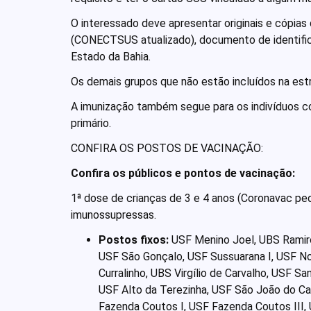
O interessado deve apresentar originais e cópias 
(CONECTSUS atualizado), documento de identifi
Estado da Bahia.
Os demais grupos que não estão incluídos na estr
A imunização também segue para os indivíduos 
primário.
CONFIRA OS POSTOS DE VACINAÇÃO:
Confira os públicos e pontos de vacinação:
1ª dose de crianças de 3 e 4 anos (Coronavac pedi
imunossupressas.
Postos fixos:
USF Menino Joel, UBS Ramiro
USF São Gonçalo, USF Sussuarana I, USF No
Curralinho, UBS Virgílio de Carvalho, USF Sa
USF Alto da Terezinha, USF São João do Cab
Fazenda Coutos I, USF Fazenda Coutos III, 