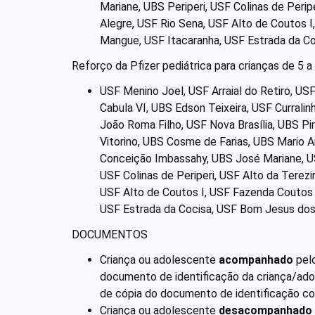
Mariane, UBS Periperi, USF Colinas de Perip
Alegre, USF Rio Sena, USF Alto de Coutos I
Mangue, USF Itacaranha, USF Estrada da C
Reforço da Pfizer pediátrica para crianças de 5
USF Menino Joel, USF Arraial do Retiro, U
Cabula VI, UBS Edson Teixeira, USF Curral
João Roma Filho, USF Nova Brasília, UBS Pi
Vitorino, UBS Cosme de Farias, UBS Mario An
Conceição Imbassahy, UBS José Mariane, USF
USF Colinas de Periperi, USF Alto da Terezi
USF Alto de Coutos I, USF Fazenda Coutos 
USF Estrada da Cocisa, USF Bom Jesus dos
DOCUMENTOS
Criança ou adolescente
acompanhado
pel
documento de identificação da criança/adol
de cópia do documento de identificação co
Criança ou adolescente
desacompanhado