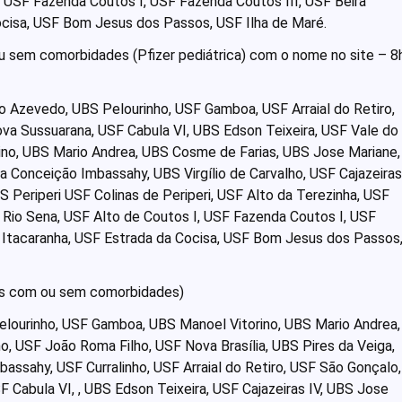
, USF Fazenda Coutos I, USF Fazenda Coutos III, USF Beira
cisa, USF Bom Jesus dos Passos, USF Ilha de Maré.
ou sem comorbidades (Pfizer pediátrica) com o nome no site – 8
 Azevedo, UBS Pelourinho, USF Gamboa, USF Arraial do Retiro,
va Sussuarana, USF Cabula VI, UBS Edson Teixeira, USF Vale do
ino, UBS Mario Andrea, UBS Cosme de Farias, UBS Jose Mariane,
ia Conceição Imbassahy, UBS Virgílio de Carvalho, USF Cajazeiras
BS Periperi USF Colinas de Periperi, USF Alto da Terezinha, USF
 Rio Sena, USF Alto de Coutos I, USF Fazenda Coutos I, USF
 Itacaranha, USF Estrada da Cocisa, USF Bom Jesus dos Passos
nos com ou sem comorbidades)
lourinho, USF Gamboa, UBS Manoel Vitorino, UBS Mario Andrea,
o, USF João Roma Filho, USF Nova Brasília, UBS Pires da Veiga,
assahy, USF Curralinho, USF Arraial do Retiro, USF São Gonçalo,
 Cabula VI, , UBS Edson Teixeira, USF Cajazeiras IV, UBS Jose