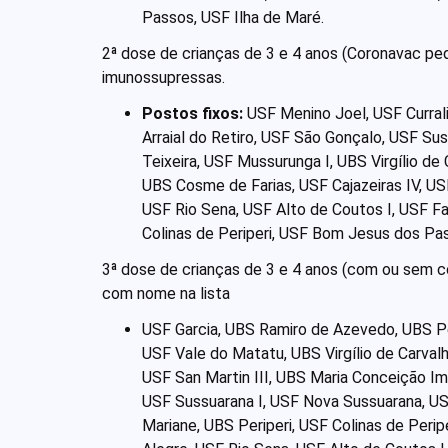
Passos, USF Ilha de Maré.
2ª dose de crianças de 3 e 4 anos (Coronavac pedi
imunossupressas.
Postos fixos:
USF Menino Joel, USF Curral
Arraial do Retiro, USF São Gonçalo, USF Su
Teixeira, USF Mussurunga I, UBS Virgílio de
UBS Cosme de Farias, USF Cajazeiras IV, US
USF Rio Sena, USF Alto de Coutos I, USF Fa
Colinas de Periperi, USF Bom Jesus dos Pas
3ª dose de crianças de 3 e 4 anos (com ou sem 
com nome na lista
USF Garcia, UBS Ramiro de Azevedo, UBS Pe
USF Vale do Matatu, UBS Virgílio de Carvalh
USF San Martin III, UBS Maria Conceição Imb
USF Sussuarana I, USF Nova Sussuarana, USF
Mariane, UBS Periperi, USF Colinas de Perip