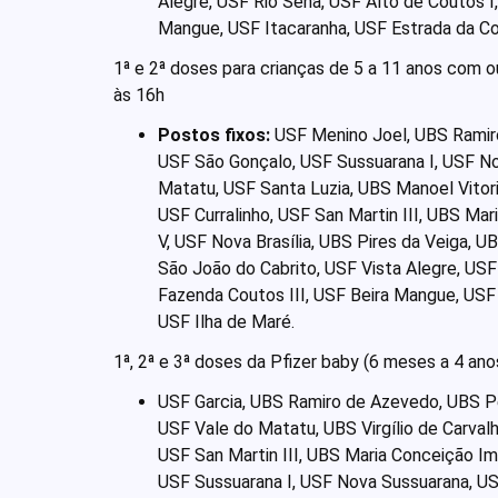
Alegre, USF Rio Sena, USF Alto de Coutos I
Mangue, USF Itacaranha, USF Estrada da Co
1ª e 2ª doses para crianças de 5 a 11 anos com 
às 16h
Postos fixos:
USF Menino Joel, UBS Ramiro
USF São Gonçalo, USF Sussuarana I, USF No
Matatu, USF Santa Luzia, UBS Manoel Vitor
USF Curralinho, USF San Martin III, UBS Mar
V, USF Nova Brasília, UBS Pires da Veiga, U
São João do Cabrito, USF Vista Alegre, USF
Fazenda Coutos III, USF Beira Mangue, USF
USF Ilha de Maré.
1ª, 2ª e 3ª doses da Pfizer baby (6 meses a 4 a
USF Garcia, UBS Ramiro de Azevedo, UBS Pe
USF Vale do Matatu, UBS Virgílio de Carvalh
USF San Martin III, UBS Maria Conceição Imb
USF Sussuarana I, USF Nova Sussuarana, USF