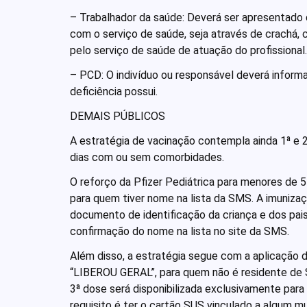
– Trabalhador da saúde: Deverá ser apresentado
com o serviço de saúde, seja através de crachá, 
pelo serviço de saúde de atuação do profissional
– PCD: O indivíduo ou responsável deverá informa
deficiência possui.
DEMAIS PÚBLICOS
A estratégia de vacinação contempla ainda 1ª e 
dias com ou sem comorbidades.
O reforço da Pfizer Pediátrica para menores de
para quem tiver nome na lista da SMS. A imunizaç
documento de identificação da criança e dos pais
confirmação do nome na lista no site da SMS.
Além disso, a estratégia segue com a aplicação
“LIBEROU GERAL”, para quem não é residente de Sa
3ª dose será disponibilizada exclusivamente par
requisito é ter o cartão SUS vinculado a algum mu