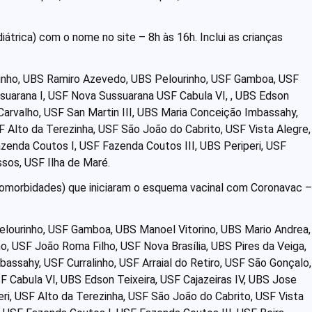
átrica) com o nome no site – 8h às 16h. Inclui as crianças
inho, UBS Ramiro Azevedo, UBS Pelourinho, USF Gamboa, USF
ssuarana I, USF Nova Sussuarana USF Cabula VI, , UBS Edson
 Carvalho, USF San Martin III, UBS Maria Conceição Imbassahy,
F Alto da Terezinha, USF São João do Cabrito, USF Vista Alegre,
zenda Coutos I, USF Fazenda Coutos III, UBS Periperi, USF
sos, USF Ilha de Maré.
comorbidades) que iniciaram o esquema vacinal com Coronavac –
lourinho, USF Gamboa, UBS Manoel Vitorino, UBS Mario Andrea,
o, USF João Roma Filho, USF Nova Brasília, UBS Pires da Veiga,
assahy, USF Curralinho, USF Arraial do Retiro, USF São Gonçalo,
 Cabula VI, UBS Edson Teixeira, USF Cajazeiras IV, UBS Jose
eri, USF Alto da Terezinha, USF São João do Cabrito, USF Vista