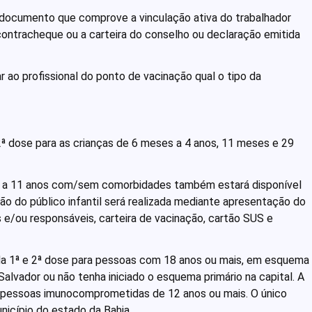
 documento que comprove a vinculação ativa do trabalhador
contracheque ou a carteira do conselho ou declaração emitida
.
r ao profissional do ponto de vacinação qual o tipo da
2ª dose para as crianças de 6 meses a 4 anos, 11 meses e 29
 5 a 11 anos com/sem comorbidades também estará disponível
ão do público infantil será realizada mediante apresentação do
 e/ou responsáveis, carteira de vacinação, cartão SUS e
 da 1ª e 2ª dose para pessoas com 18 anos ou mais, em esquema
lvador ou não tenha iniciado o esquema primário na capital. A
a pessoas imunocomprometidas de 12 anos ou mais. O único
nicípio do estado da Bahia.