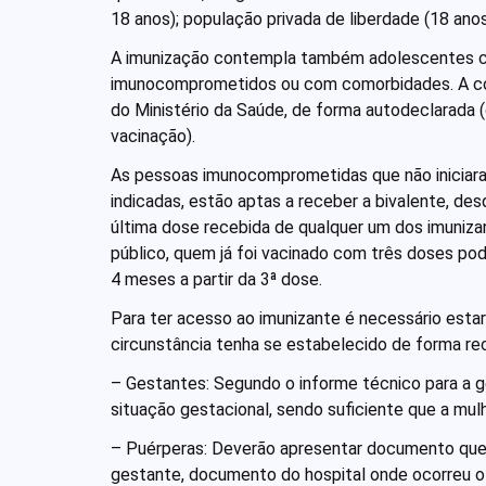
18 anos); população privada de liberdade (18 anos
A imunização contempla também adolescentes c
imunocomprometidos ou com comorbidades. A com
do Ministério da Saúde, de forma autodeclarada (
vacinação).
As pessoas imunocomprometidas que não iniciar
indicadas, estão aptas a receber a bivalente, de
última dose recebida de qualquer um dos imuniza
público, quem já foi vacinado com três doses pod
4 meses a partir da 3ª dose.
Para ter acesso ao imunizante é necessário esta
circunstância tenha se estabelecido de forma rec
– Gestantes: Segundo o informe técnico para a 
situação gestacional, sendo suficiente que a mul
– Puérperas: Deverão apresentar documento que 
gestante, documento do hospital onde ocorreu o 