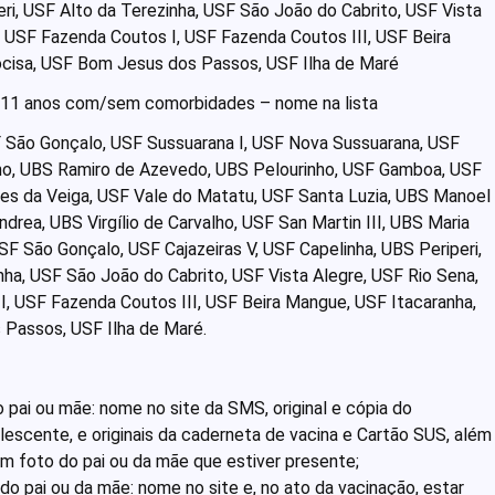
eri, USF Alto da Terezinha, USF São João do Cabrito, USF Vista
, USF Fazenda Coutos I, USF Fazenda Coutos III, USF Beira
ocisa, USF Bom Jesus dos Passos, USF Ilha de Maré
 a 11 anos com/sem comorbidades – nome na lista
SF São Gonçalo, USF Sussuarana I, USF Nova Sussuarana, USF
inho, UBS Ramiro de Azevedo, UBS Pelourinho, USF Gamboa, USF
res da Veiga, USF Vale do Matatu, USF Santa Luzia, UBS Manoel
drea, UBS Virgílio de Carvalho, USF San Martin III, UBS Maria
 São Gonçalo, USF Cajazeiras V, USF Capelinha, UBS Periperi,
nha, USF São João do Cabrito, USF Vista Alegre, USF Rio Sena,
I, USF Fazenda Coutos III, USF Beira Mangue, USF Itacaranha,
 Passos, USF Ilha de Maré.
o pai ou mãe: nome no site da SMS, original e cópia do
escente, e originais da caderneta de vacina e Cartão SUS, além
m foto do pai ou da mãe que estiver presente;
do pai ou da mãe: nome no site e, no ato da vacinação, estar