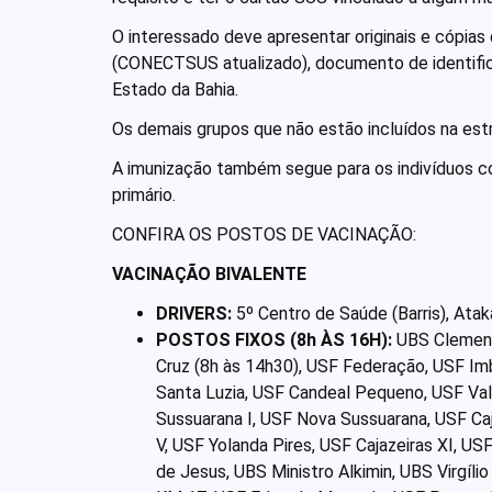
O interessado deve apresentar originais e cópias 
(CONECTSUS atualizado), documento de identifi
Estado da Bahia.
Os demais grupos que não estão incluídos na estr
A imunização também segue para os indivíduos 
primário.
CONFIRA OS POSTOS DE VACINAÇÃO:
VACINAÇÃO BIVALENTE
DRIVERS:
5º Centro de Saúde (Barris), Atak
POSTOS FIXOS (8h ÀS 16H):
UBS Clement
Cruz (8h às 14h30), USF Federação, USF Imb
Santa Luzia, USF Candeal Pequeno, USF Va
Sussuarana I, USF Nova Sussuarana, USF Ca
V, USF Yolanda Pires, USF Cajazeiras XI, U
de Jesus, UBS Ministro Alkimin, UBS Virgíli