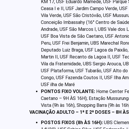
KM 17, USF Eduardo Mamede, USF Parque Sã
Ceasa I e II, USF Jardim Campo Verde, USF
Vila Verde, USF São Cristóvão, USF Mussur
Conceição Imbassahy (16° Centro de Saúde)
Andrade, USF São Marcos I, UBS Vale dos La
USF Boa Vista de São Caetano, USF Antonio 
Peru, USF Frei Benjamin, UBS Marechal Ron
Deputado Luiz Braga, USF Lagoa da Paixão,
Martin II, USF Recanto da Lagoa II, USF Teo
Vila da Fraternidade, UBS Sergio Arouca, UBS
USF Plataforma, USF Tubarão, USF Alto do 
Congo, USF Fazenda Coutos II, USF Ilha Am
USF ilha de Maré
PONTOS FIXO VOLANTE:
Home Center Fer
Caetano – 9H ÀS 16H); Estação Mussurunga 
Vista (9h às 16h), Shopping Barra (9h às 16h)
VACINAÇÃO ADULTO – 1ª E 2ª DOSES – 8H ÀS 
POSTOS FIXOS (8h ÀS 16H):
UBS Clement