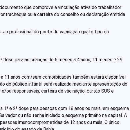
 documento que comprove a vinculação ativa do trabalhador
contracheque ou a carteira do conselho ou declaração emitida
.
r ao profissional do ponto de vacinação qual o tipo da
2ª dose para as crianças de 6 meses a 4 anos, 11 meses e 29
 5 a 11 anos com/sem comorbidades também estará disponível
ão do público infantil será realizada mediante apresentação do
 e/ou responsáveis, carteira de vacinação, cartão SUS e
 da 1ª e 2ª dose para pessoas com 18 anos ou mais, em esquema
lvador ou não tenha iniciado o esquema primário na capital. A
a pessoas imunocomprometidas de 12 anos ou mais. O único
nicípio do estado da Bahia.