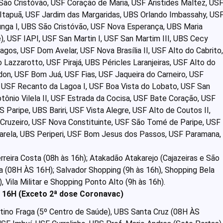
o Cristóvão, USF Coração de Maria, USF Aristides Maltez, US
 Itapuã, USF Jardim das Margaridas, UBS Orlando Imbassahy, US
unga I, UBS São Cristóvão, USF Nova Esperança, UBS Maria
, USF IAPI, USF San Martin I, USF San Martim III, UBS Cecy
gos, USF Dom Avelar, USF Nova Brasília II, USF Alto do Cabrito,
Lazzarotto, USF Pirajá, UBS Péricles Laranjeiras, USF Alto do
don, USF Bom Juá, USF Fias, USF Jaqueira do Carneiro, USF
 USF Recanto da Lagoa I, USF Boa Vista do Lobato, USF San
tônio Vilela II, USF Estrada da Cocisa, USF Bate Coração, USF
 Paripe, UBS Bariri, USF Vista Alegre, USF Alto de Coutos II,
Cruzeiro, USF Nova Constituinte, USF São Tomé de Paripe, USF
arela, UBS Periperi, USF Bom Jesus dos Passos, USF Paramana,
reira Costa (08h às 16h); Atakadão Atakarejo (Cajazeiras e São
(08H ÀS 16H); Salvador Shopping (9h às 16h), Shopping Bela
, Vila Militar e Shopping Ponto Alto (9h às 16h).
16H (Exceto 2ª dose Coronavac)
ino Fraga (5º Centro de Saúde), UBS Santa Cruz (08H ÀS