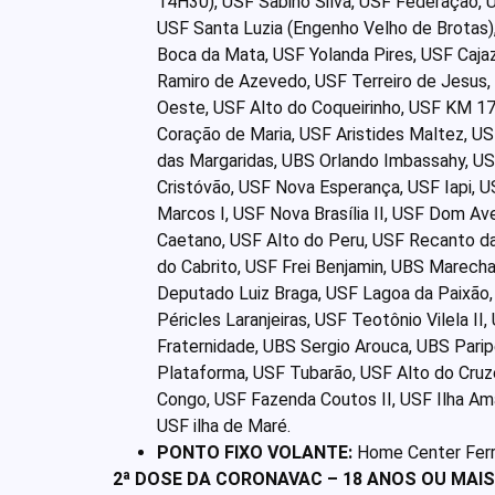
14H30), USF Sabino Silva, USF Federação, U
USF Santa Luzia (Engenho Velho de Brotas),
Boca da Mata, USF Yolanda Pires, USF Cajaz
Ramiro de Azevedo, USF Terreiro de Jesus,
Oeste, USF Alto do Coqueirinho, USF KM 1
Coração de Maria, USF Aristides Maltez, US
das Margaridas, UBS Orlando Imbassahy, US
Cristóvão, USF Nova Esperança, USF Iapi, U
Marcos I, USF Nova Brasília II, USF Dom Av
Caetano, USF Alto do Peru, USF Recanto da 
do Cabrito, USF Frei Benjamin, UBS Marecha
Deputado Luiz Braga, USF Lagoa da Paixão,
Péricles Laranjeiras, USF Teotônio Vilela I
Fraternidade, UBS Sergio Arouca, UBS Paripe
Plataforma, USF Tubarão, USF Alto do Cruz
Congo, USF Fazenda Coutos II, USF Ilha Am
USF ilha de Maré.
PONTO FIXO VOLANTE:
Home Center Ferre
2ª DOSE DA CORONAVAC – 18 ANOS OU MAIS 