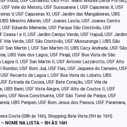
SF Imbuí, USF Curralinho, UBS Prof. Mario Andrea (Sete Portas),
 USF Vale do Matatu, USF Sussuarana I, USF Cajazeiras X, USF
eiras V, USF Cajazeiras XI, USF Jardim das Mangabeiras, UBS
 UBS Ministro Alkimin, USF Joanes Leste, USF Joanes Centro
7, USF Eduardo Mamede, USF Parque São Cristóvão, USF
F Ceasa I e II, USF Jardim Campo Verde, USF Itapuã, USF Jardi
F Vila Verde, USF São Cristóvão, USF Mussurunga I, UBS São
SF San Martin I, USF San Martim III, UBS Cecy Andrade, USF São
elar, UBS Vale dos Lagos, USF Pirajá, USF Boa Vista de São
Lagoa II, USF San Martin II, USF Antonio Lazzarotto, USF Alto
l Rondon, USF Bom Juá, USF Fias, USF Jaqueira do Carneiro, US
 USF Recanto da Lagoa I, USF Boa Vista do Lobato, UBS
I, USF Estrada da Cocisa, USF Bate Coração, USF Vila da
, UBS Bariri, USF Vista Alegre, USF Alto de Coutos II, USF
eiro, USF Nova Constituinte, USF São Tomé de Paripe, USF
arela, UBS Periperi, USF Bom Jesus dos Passos, USF Paramana,
ira Costa (08h às 16h), Shopping Bela Vista (9H às 16H).
– NOME NA LISTA – 8H ÀS 16H