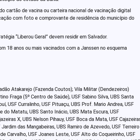
do cartão de vacina ou carteira nacional de vacinação digital
cação com foto e comprovante de residência do município do
atégia “Liberou Geral” devem residir em Salvador.
com 18 anos ou mais vacinados com a Janssen no esquema
adão Atakarejo (Fazenda Coutos); Vila Militar (Dendezeiros)
ino Fraga (5º Centro de Saúde), USF Sabino Silva, UBS Santa
uí, USF Curralinho, USF Pituaçu, UBS Prof. Mario Andrea, USF
le do Matatu, UBS Santo Inácio, UBS Mata Escura, USF
jazeiras X, UBS Nelson Pihauy, USF Boca da Mata, USF Cajazeira
SF Jardim das Mangabeiras, UBS Ramiro de Azevedo, USF Terreiro
o de Carvalho, USF Joanes Leste, USF Alto do Coqueirinho, USF