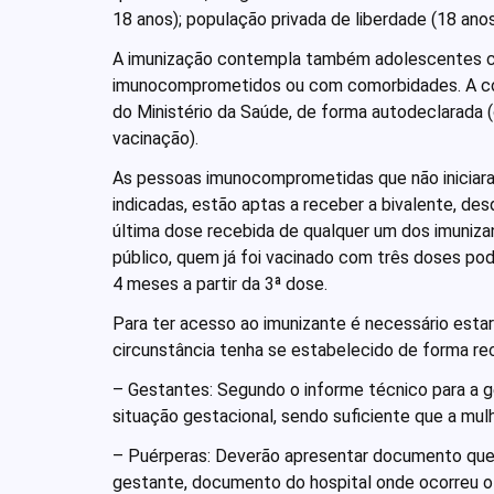
18 anos); população privada de liberdade (18 anos
A imunização contempla também adolescentes c
imunocomprometidos ou com comorbidades. A com
do Ministério da Saúde, de forma autodeclarada (
vacinação).
As pessoas imunocomprometidas que não iniciar
indicadas, estão aptas a receber a bivalente, de
última dose recebida de qualquer um dos imuniza
público, quem já foi vacinado com três doses pod
4 meses a partir da 3ª dose.
Para ter acesso ao imunizante é necessário esta
circunstância tenha se estabelecido de forma rec
– Gestantes: Segundo o informe técnico para a 
situação gestacional, sendo suficiente que a mul
– Puérperas: Deverão apresentar documento que 
gestante, documento do hospital onde ocorreu o 