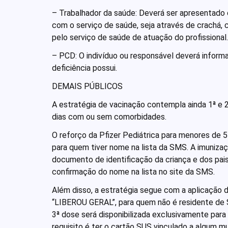
– Trabalhador da saúde: Deverá ser apresentado
com o serviço de saúde, seja através de crachá, 
pelo serviço de saúde de atuação do profissional
– PCD: O indivíduo ou responsável deverá informa
deficiência possui.
DEMAIS PÚBLICOS
A estratégia de vacinação contempla ainda 1ª e 
dias com ou sem comorbidades.
O reforço da Pfizer Pediátrica para menores de
para quem tiver nome na lista da SMS. A imunizaç
documento de identificação da criança e dos pais
confirmação do nome na lista no site da SMS.
Além disso, a estratégia segue com a aplicação
“LIBEROU GERAL”, para quem não é residente de Sa
3ª dose será disponibilizada exclusivamente par
requisito é ter o cartão SUS vinculado a algum mu