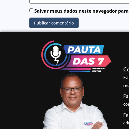
Salvar meus dados neste navegador para
C
Fa
re
Fa
co
Fa
ad