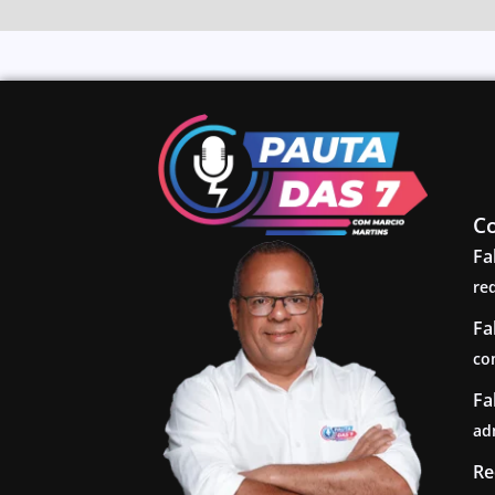
C
Fa
re
Fa
co
Fa
ad
Re